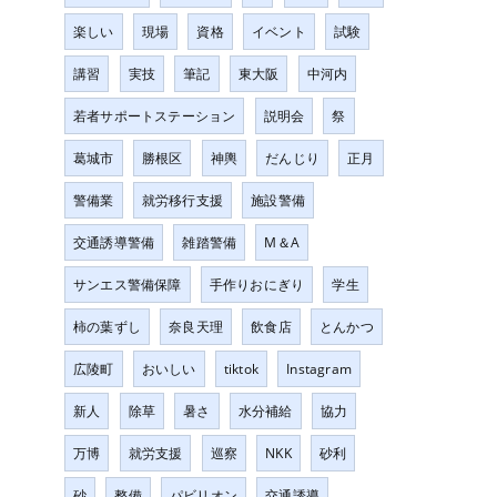
楽しい
現場
資格
イベント
試験
講習
実技
筆記
東大阪
中河内
若者サポートステーション
説明会
祭
葛城市
勝根区
神輿
だんじり
正月
警備業
就労移行支援
施設警備
交通誘導警備
雑踏警備
M＆A
サンエス警備保障
手作りおにぎり
学生
柿の葉ずし
奈良天理
飲食店
とんかつ
広陵町
おいしい
tiktok
Instagram
新人
除草
暑さ
水分補給
協力
万博
就労支援
巡察
NKK
砂利
砂
整備
パビリオン
交通誘導