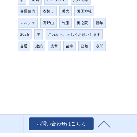
交通警備
衣替え
暖房
護国神社
マルシェ
高野山
制服
奥之院
新年
2026
午
これから、宜しくお願いします
交通
建築
先輩
後輩
経験
夜間
お問い合わせはこちら