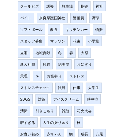
クールビズ
誘導
駐車場
指導
神社
バイト
奈良県護国神社
警備員
野球
ソフトボール
飲食
キッチンカー
物販
スタッフ募集
マラソン
花束
小学校
立哨
地域貢献
冬
春
大祭
新入社員
焼肉
結美屋
おにぎり
天理
🍙
お宮参り
ストレス
ストレスチェック
社員
仕事
大学生
SDGS
対策
アイスクリーム
熱中症
清掃
引きこもり
雑踏
花火大会
暇すぎる
人生の振り返り
秋
お食い初め
赤ちゃん
鯛
成長
八尾