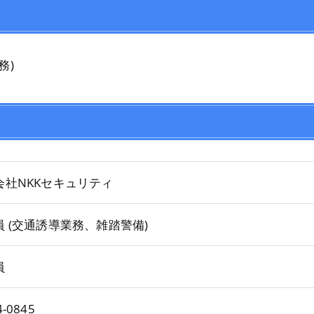
務)
会社NKKセキュリティ
員 (交通誘導業務、雑踏警備)
員
-0845